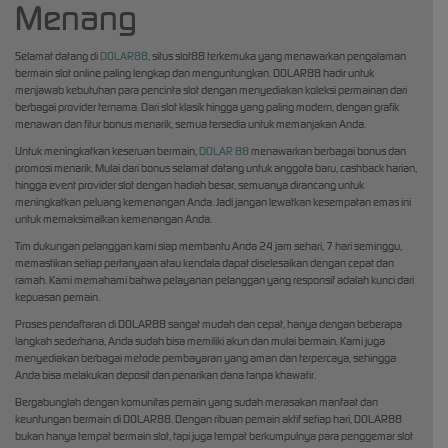
Menang
Selamat datang di
DOLAR88
, situs slot88 terkemuka yang menawarkan pengalaman
bermain slot online paling lengkap dan menguntungkan. DOLAR88 hadir untuk
menjawab kebutuhan para pencinta slot dengan menyediakan koleksi permainan dari
berbagai provider ternama. Dari slot klasik hingga yang paling modern, dengan grafik
menawan dan fitur bonus menarik, semua tersedia untuk memanjakan Anda.
Untuk meningkatkan keseruan bermain,
DOLAR 88
menawarkan berbagai bonus dan
promosi menarik. Mulai dari bonus selamat datang untuk anggota baru, cashback harian,
hingga event provider slot dengan hadiah besar, semuanya dirancang untuk
meningkatkan peluang kemenangan Anda. Jadi jangan lewatkan kesempatan emas ini
untuk memaksimalkan kemenangan Anda.
Tim dukungan pelanggan kami siap membantu Anda 24 jam sehari, 7 hari seminggu,
memastikan setiap pertanyaan atau kendala dapat diselesaikan dengan cepat dan
ramah. Kami memahami bahwa pelayanan pelanggan yang responsif adalah kunci dari
kepuasan pemain.
Proses pendaftaran di DOLAR88 sangat mudah dan cepat, hanya dengan beberapa
langkah sederhana, Anda sudah bisa memiliki akun dan mulai bermain. Kami juga
menyediakan berbagai metode pembayaran yang aman dan terpercaya, sehingga
Anda bisa melakukan deposit dan penarikan dana tanpa khawatir.
Bergabunglah dengan komunitas pemain yang sudah merasakan manfaat dan
keuntungan bermain di DOLAR88. Dengan ribuan pemain aktif setiap hari, DOLAR88
bukan hanya tempat bermain slot, tapi juga tempat berkumpulnya para penggemar slot