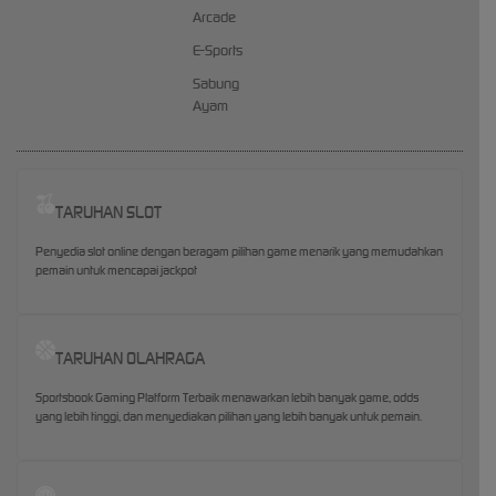
Arcade
E-Sports
Sabung
Ayam
TARUHAN SLOT
Penyedia slot online dengan beragam pilihan game menarik yang memudahkan
pemain untuk mencapai jackpot
TARUHAN OLAHRAGA
Sportsbook Gaming Platform Terbaik menawarkan lebih banyak game, odds
yang lebih tinggi, dan menyediakan pilihan yang lebih banyak untuk pemain.