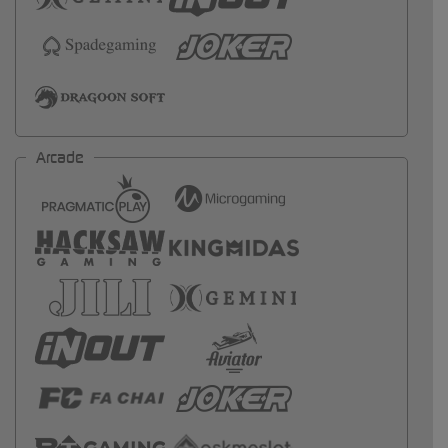
Arcade