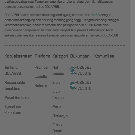
dari berbagai penjuru. Temukan teman baru, tukar strategi, dan nikmati keseruan
bermain bersama komunitas DOLAR88.
DOLAR88 adalah pilihan terbaik bagi Anda yang mencari situs
slot88
dengan
permainan terlengkap dan peluang menang yang tinggi. Dengan teknologi canggih,
keamanan terjamin, bonus melimpah, dan pelayanan prima, DOLAR88 siap
memberikan pengalaman bermain slot yang tak terlupakan. Daftarkan diri Anda
sekarang dan rasakan sensasi kemenangan di setiap putaran hanya di DOLAR88!
Kebijaksanaan
Platform
Kategori
Dukungan
Komunitas
Tentang
Promosi
Hot
+628593
DOLAR88
Games
4765019
Loyalty
Responsible
Slots
+628593
Referral
Gambling
4765019
Live
Pusat Bantuan
Casino
Syarat dan
Race
Ketentuan
Olahraga
Crash
Game