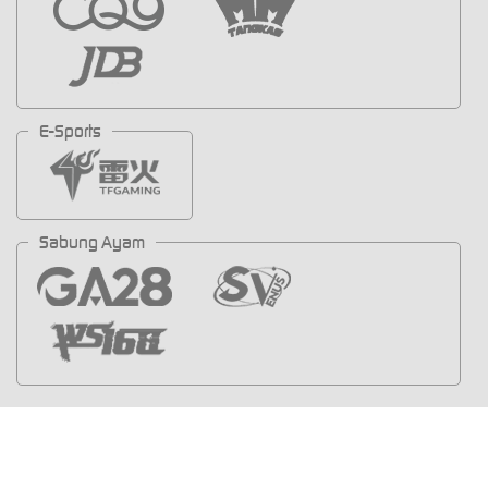
E-Sports
Sabung Ayam