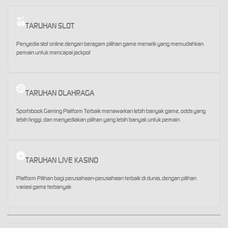
TARUHAN SLOT
Penyedia slot online dengan beragam pilihan game menarik yang memudahkan
pemain untuk mencapai jackpot
TARUHAN OLAHRAGA
Sportsbook Gaming Platform Terbaik menawarkan lebih banyak game, odds yang
lebih tinggi, dan menyediakan pilihan yang lebih banyak untuk pemain.
TARUHAN LIVE KASINO
Platform Pilihan bagi perusahaan-perusahaan terbaik di dunia, dengan pilihan
variasi game terbanyak