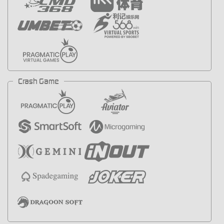
Crash Game