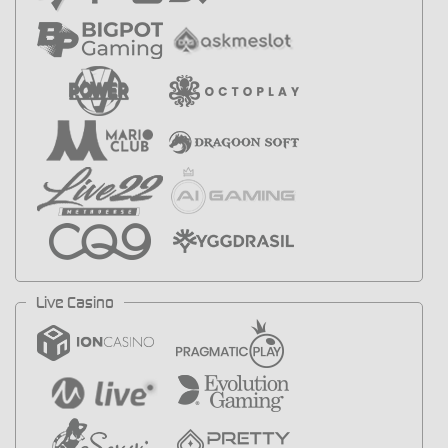
Live Casino