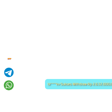
bl****kv Sukses Withdraw Rp 2.632.000,