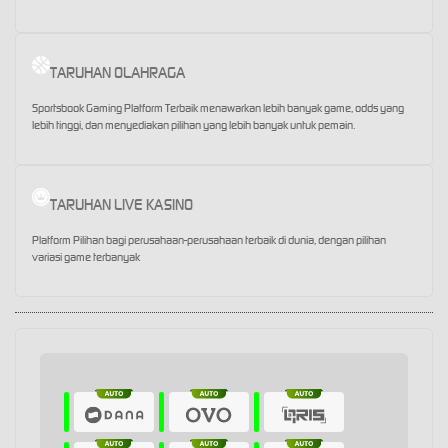
TARUHAN OLAHRAGA
Sportsbook Gaming Platform Terbaik menawarkan lebih banyak game, odds yang
lebih tinggi, dan menyediakan pilihan yang lebih banyak untuk pemain.
TARUHAN LIVE KASINO
Platform Pilihan bagi perusahaan-perusahaan terbaik di dunia, dengan pilihan
variasi game terbanyak