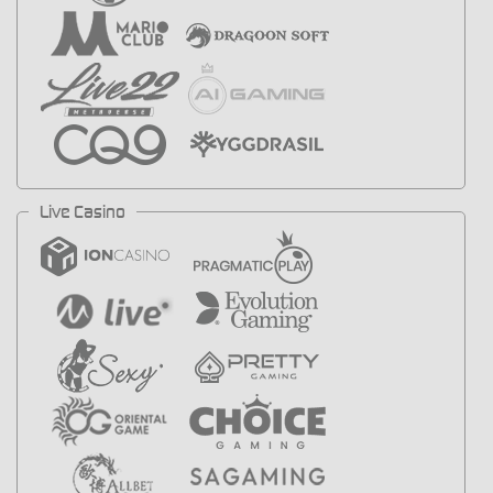
Live Casino