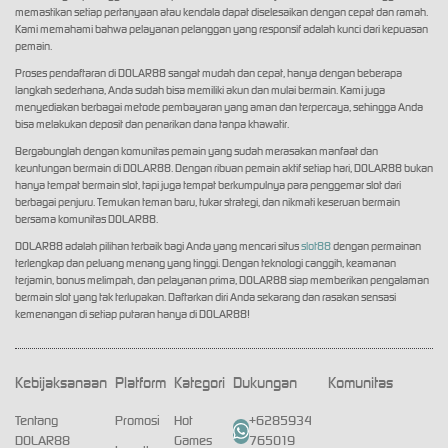
memastikan setiap pertanyaan atau kendala dapat diselesaikan dengan cepat dan ramah.
Kami memahami bahwa pelayanan pelanggan yang responsif adalah kunci dari kepuasan
pemain.
Proses pendaftaran di DOLAR88 sangat mudah dan cepat, hanya dengan beberapa
langkah sederhana, Anda sudah bisa memiliki akun dan mulai bermain. Kami juga
menyediakan berbagai metode pembayaran yang aman dan terpercaya, sehingga Anda
bisa melakukan deposit dan penarikan dana tanpa khawatir.
Bergabunglah dengan komunitas pemain yang sudah merasakan manfaat dan
keuntungan bermain di DOLAR88. Dengan ribuan pemain aktif setiap hari, DOLAR88 bukan
hanya tempat bermain slot, tapi juga tempat berkumpulnya para penggemar slot dari
berbagai penjuru. Temukan teman baru, tukar strategi, dan nikmati keseruan bermain
bersama komunitas DOLAR88.
DOLAR88 adalah pilihan terbaik bagi Anda yang mencari situs
slot88
dengan permainan
terlengkap dan peluang menang yang tinggi. Dengan teknologi canggih, keamanan
terjamin, bonus melimpah, dan pelayanan prima, DOLAR88 siap memberikan pengalaman
bermain slot yang tak terlupakan. Daftarkan diri Anda sekarang dan rasakan sensasi
kemenangan di setiap putaran hanya di DOLAR88!
Kebijaksanaan
Platform
Kategori
Dukungan
Komunitas
Tentang
Promosi
Hot
+6285934
DOLAR88
Games
765019