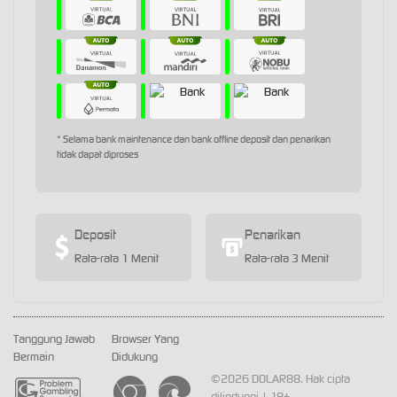
* Selama bank maintenance dan bank offline deposit dan penarikan
tidak dapat diproses
Deposit
Penarikan
Rata-rata 1 Menit
Rata-rata 3 Menit
Tanggung Jawab
Browser Yang
Bermain
Didukung
©2026 DOLAR88. Hak cipta
dilindungi | 18+